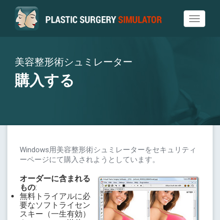
Toggle
navigat
美容整形術シュミレーター
購入する
Windows用美容整形術シュミレーターをセキュリティ
ーページにて購入されようとしています。
オーダーに含まれる
もの
:
無料トライアルに必
要なソフトライセン
スキー（一生有効）