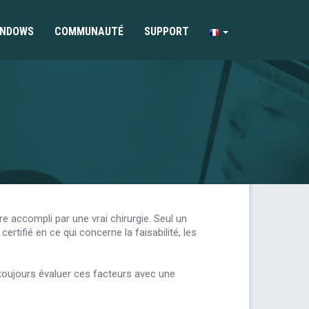
INDOWS
COMMUNAUTÉ
SUPPORT
tre accompli par une vrai chirurgie. Seul un
rtifié en ce qui concerne la faisabilité, les
 toujours évaluer ces facteurs avec une