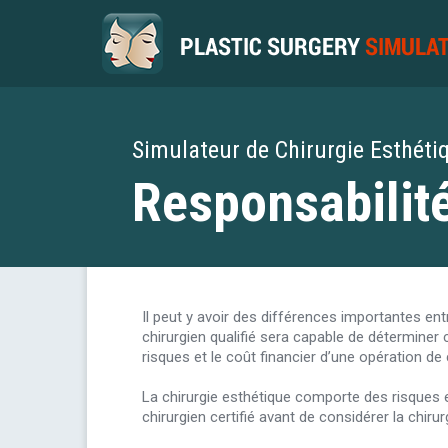
Simulateur de Chirurgie Esthéti
Responsabilit
Il peut y avoir des différences importantes entr
chirurgien qualifié sera capable de déterminer c
risques et le coût financier d’une opération de 
La chirurgie esthétique comporte des risques e
chirurgien certifié avant de considérer la chirur