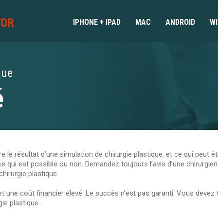
IPHONE + IPAD
MAC
ANDROID
W
que
é
e le résultat d’une simulation de chirurgie plastique, et ce qui peut ê
e qui est possible ou non. Demandez toujours l’avis d’une chirurgien ce
chirurgie plastique.
t une coût financier élevé. Le succès n’est pas garanti. Vous devez
gie plastique.