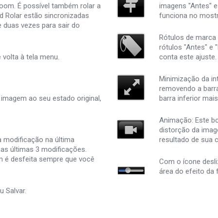
oom. É possível também rolar a
imagens "Antes" e
Rolar estão sincronizadas
funciona no most
 duas vezes para sair do
Rótulos de marca 
rótulos "Antes" e 
 volta à tela menu.
conta este ajuste.
Minimização da int
removendo a barra
a imagem ao seu estado original,
barra inferior mai
Animação: Este bo
distorção da image
a modificação na última
resultado de sua ci
as últimas 3 modificações.
m é desfeita sempre que você
Com o ícone desli
área do efeito da 
u Salvar.